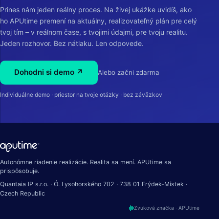
Prines nám jeden reálny proces. Na živej ukážke uvidíš, ako
ho APUtime premení na aktuálny, realizovateľný plán pre celý
tvoj tím – v reálnom čase, s tvojimi údajmi, pre tvoju realitu.
Jeden rozhovor. Bez nátlaku. Len odpovede.
Dohodni si demo ↗
Alebo začni zdarma
Individuálne demo · priestor na tvoje otázky · bez záväzkov
Autonómne riadenie realizácie. Realita sa mení. APUtime sa
prispôsobuje.
Quantaia IP s.r.o. · Ó. Lysohorského 702 · 738 01 Frýdek-Místek ·
Czech Republic
Zvuková značka · APUtime