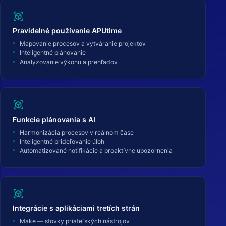
view_in_ar
Pravidelné používanie APUtime
Mapovanie procesov a vytváranie projektov
Inteligentné plánovanie
Analyzovanie výkonu a prehľadov
view_in_ar
Funkcie plánovania s AI
Harmonizácia procesov v reálnom čase
Inteligentné prideľovanie úloh
Automatizované notifikácie a proaktívne upozornenia
view_in_ar
Integrácie s aplikáciami tretích strán
Make — stovky priateľských nástrojov