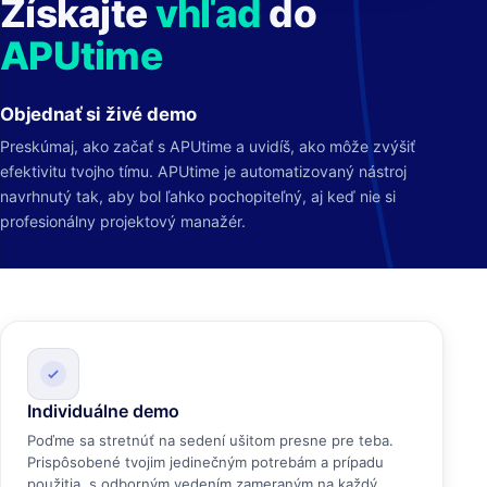
Získajte
vhľad
do
APUtime
Objednať si živé demo
Preskúmaj, ako začať s APUtime a uvidíš, ako môže zvýšiť
efektivitu tvojho tímu. APUtime je automatizovaný nástroj
navrhnutý tak, aby bol ľahko pochopiteľný, aj keď nie si
profesionálny projektový manažér.
Individuálne demo
Poďme sa stretnúť na sedení ušitom presne pre teba.
Prispôsobené tvojim jedinečným potrebám a prípadu
použitia, s odborným vedením zameraným na každý