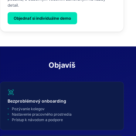
detail.
Objednať si individuálne demo
Objavíš
view_in_ar
Bezproblémový onboarding
Pozývanie kolegov
Nastavenie pracovného prostredia
Prístup k návodom a podpore