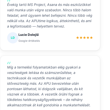
Évekig tartó MS Project, Asana és más eszközökkel
való munka után végre szabadon. Nincs több halom
feladat, amit úgysem lehet befejezni. Nincs több vég
nélküli vita. Az APUtime logikus, áttekinthető, és ami
a legfontosabb — helyettem tervez.
Lucie Dolejší
LD
Google-értékelés
Míg a termelési folyamatokban elég gyakori a
veszteségek leírása és számszerűsítése, a
technikusok és vezetők munkájában az
időveszteség más. Az APU bevezetése után
pontosan láthatod, ki dolgozik valójában, és kit
visznek el a többiek. A vezetők örülni fognak a
tökéletes hatékonyságfigyelésnek – de néhány
alkalmazottnak át kell gondolnia a munkaterhelését.