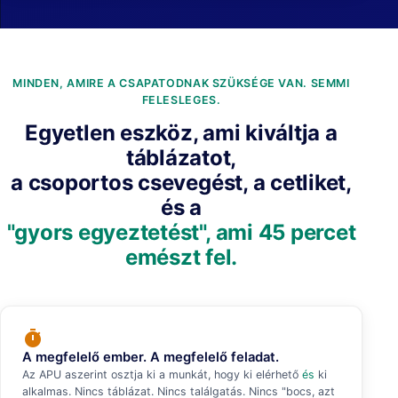
MINDEN, AMIRE A CSAPATODNAK SZÜKSÉGE VAN. SEMMI
FELESLEGES.
Egyetlen eszköz, ami kiváltja a
táblázatot,
a csoportos csevegést, a cetliket,
és a
"gyors egyeztetést", ami 45 percet
emészt fel.
timer
A megfelelő ember. A megfelelő feladat.
Az APU aszerint osztja ki a munkát, hogy ki elérhető
és
ki
alkalmas. Nincs táblázat. Nincs találgatás. Nincs "bocs, azt