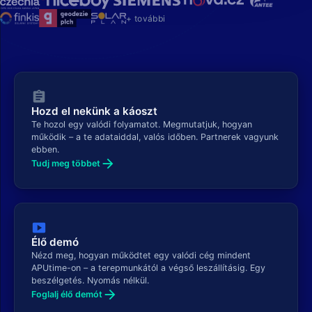
+ további
assignment
Hozd el nekünk a káoszt
Te hozol egy valódi folyamatot. Megmutatjuk, hogyan
működik – a te adataiddal, valós időben. Partnerek vagyunk
ebben.
arrow_forward
Tudj meg többet
smart_display
Élő demó
Nézd meg, hogyan működtet egy valódi cég mindent
APUtime-on – a terepmunkától a végső leszállításig. Egy
beszélgetés. Nyomás nélkül.
arrow_forward
Foglalj élő demót