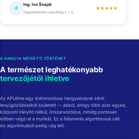
Ing. Ivo Šnajdr
IŠ
Organizational consulting s. r. o.
A HANGYA MÖGÖTTI TÖRTÉNET
A természet leghatékonyabb
tervezőjétől ihletve
Az APUtime egy doktorandusz hangyabolyok iránti
lenyűgöződéséből született — abból, ahogy több ezer egyed,
központi irányító nélkül, önszerveződve, mindig pontosan
időben végzi el a munkát. Ez a felismerés algoritmussá vált.
Az algoritmusból pedig cég lett.