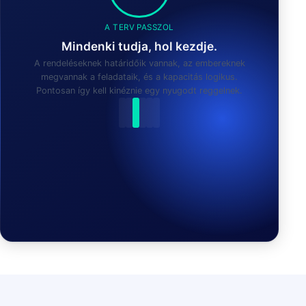
A TERV PASSZOL
Mindenki tudja, hol kezdje.
A rendeléseknek határidőik vannak, az embereknek
megvannak a feladataik, és a kapacitás logikus.
Pontosan így kell kinéznie egy nyugodt reggelnek.
APU TALÁLT EGY ÚJ TERVET: