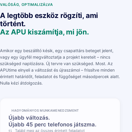
VALÓSÁG, OPTIMALIZÁLVA
A legtöbb eszköz rögzíti, ami
történt.
Az APU kiszámítja, mi jön.
Amikor egy beszállító késik, egy csapattárs beteget jelent,
vagy egy ügyfél megváltoztatja a projekt kereteit – nincs
szükséged naplózásra. Új tervre van szükséged. Most. Az
APUtime elnyeli a változást és újraszámol – frissítve minden
érintett határidőt, feladatot és függőséget másodpercek alatt.
Nulla kézi átdolgozás.
HAGYOMÁNYOS MUNKAMENEDZSMENT
Újabb változás.
Újabb 45 perc telefonos játszma.
Találd meg az összes érintett feladatot
01