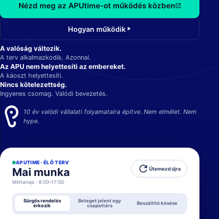
Nézd meg az APUtime-ot működés közben
open_in_new
Hogyan működik
play_arrow
A valóság változik.
A terv alkalmazkodik. Azonnal.
Az APU nem helyettesíti az embereket.
A káoszt helyettesíti.
Nincs kötelezettség.
Ingyenes csomag. Valódi bevezetés.
10 év valódi vállalati folyamataira építve. Nem elmélet. Nem
hype.
APUTIME · ÉLŐ TERV
refresh
Mai munka
Ütemezd újra
Mintanap · 8:00–17:00
Sürgős rendelés
Beteget jelent egy
Beszállító késése
érkezik
csapattárs