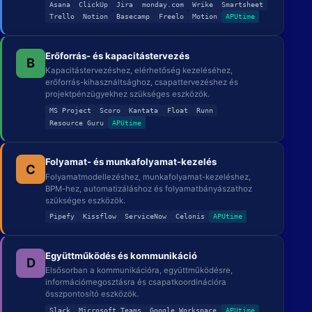
Asana
ClickUp
Jira
monday.com
Wrike
Smartsheet
Trello
Notion
Basecamp
Freelo
Motion
APUtime
Erőforrás- és kapacitástervezés
B
Kapacitástervezéshez, elérhetőség kezeléséhez,
erőforrás-kihasználtsághoz, csapattervezéshez és
projektpénzügyekhez szükséges eszközök.
MS Project
Scoro
Kantata
Float
Runn
Resource Guru
APUtime
Folyamat- és munkafolyamat-kezelés
C
Folyamatmodellezéshez, munkafolyamat-kezeléshez,
BPM-hez, automatizáláshoz és folyamatbányászathoz
szükséges eszközök.
Pipefy
Kissflow
ServiceNow
Celonis
APUtime
Együttműködés és kommunikáció
D
Elsősorban a kommunikációra, együttműködésre,
információmegosztásra és csapatkoordinációra
összpontosító eszközök.
Slack
Microsoft Teams
Google Workspace
APUtime