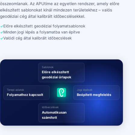
összeomlanak. Az APUtime az egyetlen rendszer, amely előre
elkészített sablonokat kínál mindezen területekhez – valós
geodéziai cég által kalibrált időbecslésekkel.
Előre elkészített geodéziai folyamatsablonok
Minden jogi lépés a folyamatba van építve
Valódi cég által kalibrált időbecslések
Sablonok
Előre elkészített
geodéziai űrlapok
Terepi adatok
Jogi lépések
Folyamathoz kapcsolt
Beépített megfelelés
Időbecslések
Automatikusan
számított