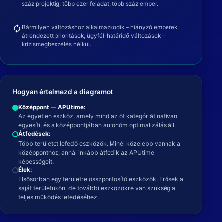
száz projektig, több ezer feladat, több száz ember.
autorenew
Bármilyen változáshoz alkalmazkodik – hiányzó emberek,
átrendezett prioritások, ügyfél-határidő változások –
krízismegbeszélés nélkül.
Hogyan értelmezd a diagramot
Középpont — APUtime:
Az egyetlen eszköz, amely mind az öt kategóriát natívan
egyesíti, és a középpontjában autonóm optimalizálás áll.
Átfedések:
Több területet lefedő eszközök. Minél közelebb vannak a
középponthoz, annál inkább átfedik az APUtime
képességeit.
Élek:
Elsősorban egy területre összpontosító eszközök. Erősek a
saját területükön, de további eszközökre van szükség a
teljes működés lefedéséhez.