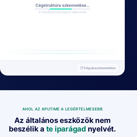
Cégstruktúra szkennelése…
6 folyamatcsomópont elemzése
refresh
Cég újraszkennelése
AHOL AZ APUTIME A LEGÉRTELMESEBB
Az általános eszközök nem
beszélik a
te iparágad
nyelvét.