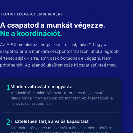
TECHNOLÓGIA AZ EMBEREKÉRT
A csapatod a munkát végezze.
Ne a koordinációt.
Az APUtime elintézi, hogy "ki mit csinál, mikor", hogy a
csapatod arra a munkára összpontosíthasson, ahol a legtöbb
értéket adják – arra, amit csak ők tudnak elvégezni. Nem
pótol senkit. Az állandó újraütemezés káoszát szünteti meg.
1
Minden változást elmagyaráz
Mindenki látja, miért változott a terve és mi jön ezután.
Nincs többé "mert a főnök azt mondta". Az átláthatóság a
neheztelés helyébe lép.
2
Tiszteletben tartja a valós kapacitást
A tervek a tényleges munkaórákra és valós elérhetőségre