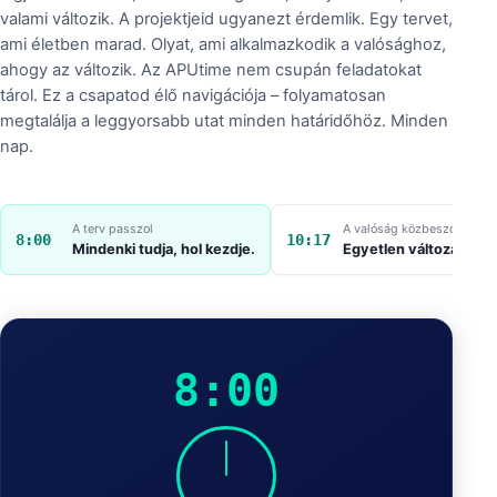
valami változik. A projektjeid ugyanezt érdemlik. Egy tervet,
ami életben marad. Olyat, ami alkalmazkodik a valósághoz,
ahogy az változik. Az APUtime nem csupán feladatokat
tárol. Ez a csapatod élő navigációja – folyamatosan
megtalálja a leggyorsabb utat minden határidőhöz. Minden
nap.
A terv passzol
A valóság közbeszól
8:00
10:17
Mindenki tudja, hol kezdje.
Egyetlen változás felb
8:00