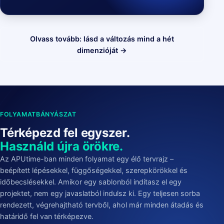
Olvass tovább: lásd a változás mind a hét
dimenzióját →
FOLYAMATBÁNYÁSZAT
Térképezd fel egyszer.
Használd újra örökre.
Az APUtime-ban minden folyamat egy élő tervrajz –
beépített lépésekkel, függőségekkel, szerepkörökkel és
időbecslésekkel. Amikor egy sablonból indítasz el egy
projektet, nem egy javaslatból indulsz ki. Egy teljesen sorba
rendezett, végrehajtható tervből, ahol már minden átadás és
határidő fel van térképezve.