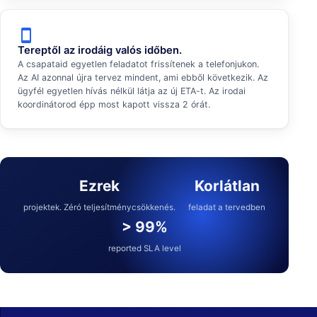
smartphone
Tereptől az irodáig valós időben.
A csapataid egyetlen feladatot frissítenek a telefonjukon.
Az AI azonnal újra tervez mindent, ami ebből következik. Az
ügyfél egyetlen hívás nélkül látja az új ETA-t. Az irodai
koordinátorod épp most kapott vissza 2 órát.
Ezrek
Korlátlan
projektek. Zéró teljesítménycsökkenés.
feladat a tervedben
> 99%
reported SLA level