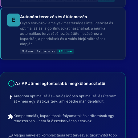
Autonóm tervezés és átütemezés
E
Olyan eszközök, amelyek mesterséges intelligenciát és
optimalizálási algoritmusokat használnak a munka
automatikus tervezéséhez és átütemezéséhez a
kapacitás, a prioritások és a valós idejű változások
alapján.
Motion
Reclaim.ai
APUtime
radio_button_unchecked
Az APUtime legfontosabb megkülönböztetői
bolt
Autonóm optimalizálás – valós időben optimalizál és ütemez
át – nem egy statikus terv, ami ebédre már idejétmúlt.
extension
Kompetenciák, kapacitások, folyamatok és erőforrások egy
rendszerben – nem öt összebarkácsolt eszköz.
trending_up
Magas műveleti komplexitásra lett tervezve: tucatnyitól több