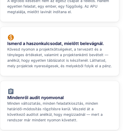
A legtöbb késésért nem az egész csapat a felelős. Hanem
egyetlen feladat, egy ember, egy függőség. Az APU
megtalálja, mielőtt lavinát indítana el.
monetization_on
Ismerd a haszonkulcsodat, mielőtt belevágnál.
Kövesd nyomon a projektköltségeket, a tervezett és a
tényleges értékeket, valamint a projektenkénti bevételt —
anélkül, hogy egyetlen táblázatot is készítenél. Láthatod,
mely projektek nyereségesek, és melyekből folyik el a pénz.
assignment
Mindenről audit nyomvonal
Minden változtatás, minden feladatkiosztás, minden
határidő-módosítás rögzítésre kerül. Vészeld át a
következő auditot anélkül, hogy megizzadnál — mert a
rendszer már mindent nyomon követett.