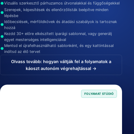
Vizuális szerkesztő párhuzamos útvonalakkal és függőségekkel
Szerepek, képesítések és ellenőrzőlisták beépítve minden
lépésbe
Időbecslések, mérföldkövek és átadási szabályok is tartoznak
hozzá
Kezdd 30+ előre elkészített iparági sablonnal, vagy generálj
egyet mesterséges intelligenciával
Mentsd el újrafelhasználható sablonként, és egy kattintással
indítsd az élő tervet
Olvass tovább: hogyan váltják fel a folyamatok a
káoszt autonóm végrehajtással →
FOLYAMAT STÚDIÓ