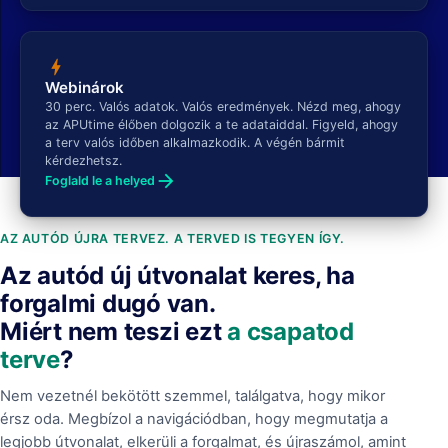
bolt
Webinárok
30 perc. Valós adatok. Valós eredmények. Nézd meg, ahogy
az APUtime élőben dolgozik a te adataiddal. Figyeld, ahogy
a terv valós időben alkalmazkodik. A végén bármit
kérdezhetsz.
arrow_forward
Foglald le a helyed
AZ AUTÓD ÚJRA TERVEZ. A TERVED IS TEGYEN ÍGY.
Az autód új útvonalat keres, ha
forgalmi dugó van.
Miért nem teszi ezt
a csapatod
terve
?
Nem vezetnél bekötött szemmel, találgatva, hogy mikor
érsz oda. Megbízol a navigációdban, hogy megmutatja a
legjobb útvonalat, elkerüli a forgalmat, és újraszámol, amint