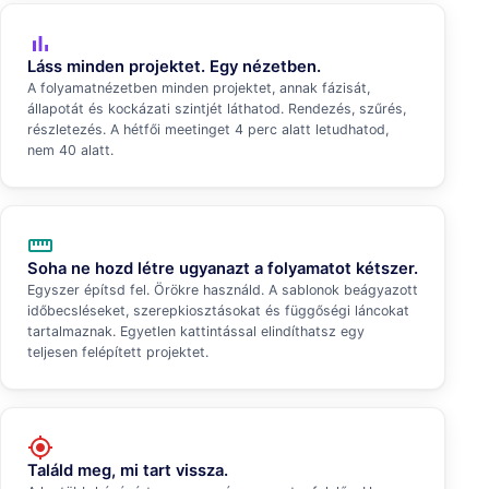
bar_chart
Láss minden projektet. Egy nézetben.
A folyamatnézetben minden projektet, annak fázisát,
állapotát és kockázati szintjét láthatod. Rendezés, szűrés,
részletezés. A hétfői meetinget 4 perc alatt letudhatod,
nem 40 alatt.
straighten
Soha ne hozd létre ugyanazt a folyamatot kétszer.
Egyszer építsd fel. Örökre használd. A sablonok beágyazott
időbecsléseket, szerepkiosztásokat és függőségi láncokat
tartalmaznak. Egyetlen kattintással elindíthatsz egy
teljesen felépített projektet.
my_location
Találd meg, mi tart vissza.