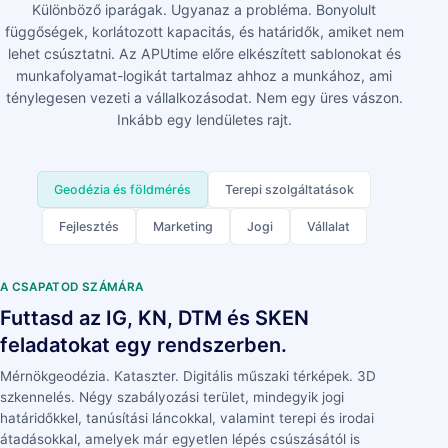
Különböző iparágak. Ugyanaz a probléma. Bonyolult
függőségek, korlátozott kapacitás, és határidők, amiket nem
lehet csúsztatni. Az APUtime előre elkészített sablonokat és
munkafolyamat-logikát tartalmaz ahhoz a munkához, ami
ténylegesen vezeti a vállalkozásodat. Nem egy üres vászon.
Inkább egy lendületes rajt.
Geodézia és földmérés
Terepi szolgáltatások
Fejlesztés
Marketing
Jogi
Vállalat
A CSAPATOD SZÁMÁRA
Futtasd az IG, KN, DTM és SKEN
feladatokat egy rendszerben.
Mérnökgeodézia. Kataszter. Digitális műszaki térképek. 3D
szkennelés. Négy szabályozási terület, mindegyik jogi
határidőkkel, tanúsítási láncokkal, valamint terepi és irodai
átadásokkal, amelyek már egyetlen lépés csúszásától is