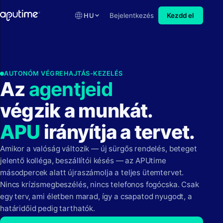
HU
Bejelentkezés
Kezdd el
AUTONÓM VÉGREHAJTÁS-KEZELÉS
Az
a
g
e
n
t
j
e
i
d
végzik a munkát.
APU
irányítja a tervet.
Amikor a valóság változik — új sürgős rendelés, beteget
jelentő kolléga, beszállítói késés — az APUtime
másodpercek alatt újraszámolja a teljes ütemtervet.
Nincs krízismegbeszélés, nincs telefonos fogócska. Csak
egy terv, ami életben marad, így a csapatod nyugodt, a
határidőid pedig tarthatók.