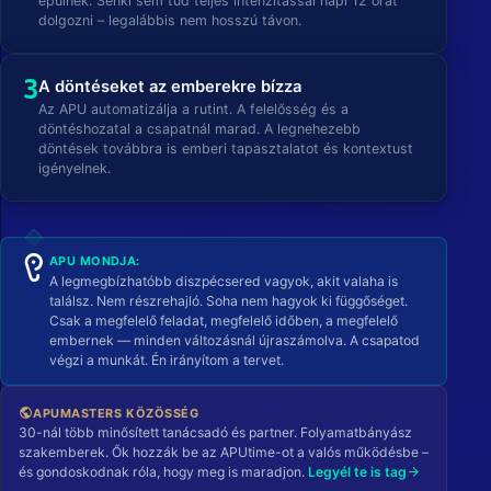
épülnek. Senki sem tud teljes intenzitással napi 12 órát
dolgozni – legalábbis nem hosszú távon.
3
A döntéseket az emberekre bízza
Az APU automatizálja a rutint. A felelősség és a
döntéshozatal a csapatnál marad. A legnehezebb
döntések továbbra is emberi tapasztalatot és kontextust
igényelnek.
APU MONDJA:
A legmegbízhatóbb diszpécsered vagyok, akit valaha is
találsz. Nem részrehajló. Soha nem hagyok ki függőséget.
Csak a megfelelő feladat, megfelelő időben, a megfelelő
embernek — minden változásnál újraszámolva. A csapatod
végzi a munkát. Én irányítom a tervet.
APUMASTERS KÖZÖSSÉG
public
30-nál több minősített tanácsadó és partner. Folyamatbányász
szakemberek. Ők hozzák be az APUtime-ot a valós működésbe –
és gondoskodnak róla, hogy meg is maradjon.
Legyél te is tag
arrow_forward