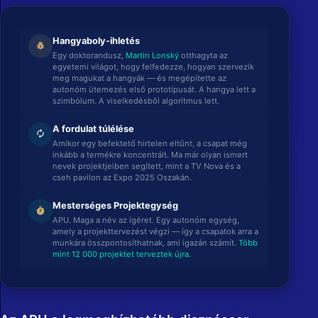
Hangyaboly-ihletés
pest_control
Egy doktorandusz,
Martin Lonský
otthagyta az
egyetemi világot, hogy felfedezze, hogyan szervezik
meg magukat a hangyák — és megépítette az
autonóm ütemezés első prototípusát. A hangya lett a
szimbólum. A viselkedésből algoritmus lett.
A fordulat túlélése
autorenew
Amikor egy befektető hirtelen eltűnt, a csapat még
inkább a termékre koncentrált. Ma már olyan ismert
nevek projektjeiben segített, mint a TV Nova és a
cseh pavilon az Expo 2025 Oszakán.
Mesterséges Projektegység
timer
APU. Maga a név az ígéret. Egy autonóm egység,
amely a projekttervezést végzi — így a csapatok arra a
munkára összpontosíthatnak, ami igazán számít.
Több
mint 12 000 projektet terveztek újra.