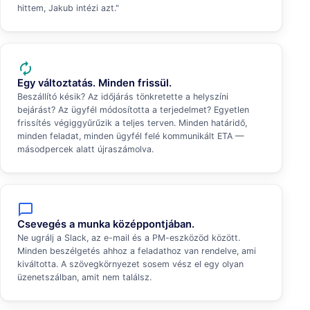
hittem, Jakub intézi azt."
autorenew
Egy változtatás. Minden frissül.
Beszállító késik? Az időjárás tönkretette a helyszíni
bejárást? Az ügyfél módosította a terjedelmet? Egyetlen
frissítés végiggyűrűzik a teljes terven. Minden határidő,
minden feladat, minden ügyfél felé kommunikált ETA —
másodpercek alatt újraszámolva.
chat_bubble_outline
Csevegés a munka középpontjában.
Ne ugrálj a Slack, az e-mail és a PM-eszközöd között.
Minden beszélgetés ahhoz a feladathoz van rendelve, ami
kiváltotta. A szövegkörnyezet sosem vész el egy olyan
üzenetszálban, amit nem találsz.