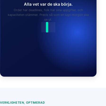
Alla vet var de ska börja.
Order har deadlines, folk har sina uppgifter, och
kapaciteten stämmer. Precis så som en lugn morgon ska
se ut.
APU HITTADE EN NY PLAN:
VERKLIGHETEN, OPTIMERAD