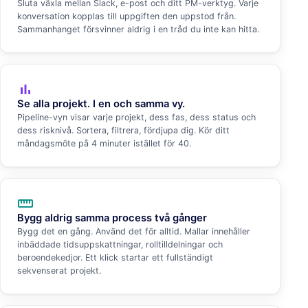
Sluta växla mellan Slack, e-post och ditt PM-verktyg. Varje
konversation kopplas till uppgiften den uppstod från.
Sammanhanget försvinner aldrig i en tråd du inte kan hitta.
bar_chart
Se alla projekt. I en och samma vy.
Pipeline-vyn visar varje projekt, dess fas, dess status och
dess risknivå. Sortera, filtrera, fördjupa dig. Kör ditt
måndagsmöte på 4 minuter istället för 40.
straighten
Bygg aldrig samma process två gånger
Bygg det en gång. Använd det för alltid. Mallar innehåller
inbäddade tidsuppskattningar, rolltilldelningar och
beroendekedjor. Ett klick startar ett fullständigt
sekvenserat projekt.