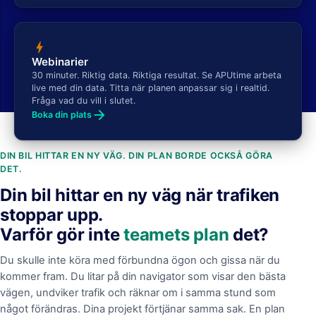
bolt
Webinarier
30 minuter. Riktig data. Riktiga resultat. Se APUtime arbeta
live med din data. Titta när planen anpassar sig i realtid.
Fråga vad du vill i slutet.
arrow_forward
Boka din plats
DIN BIL HITTAR EN NY VÄG. DIN PLAN BORDE OCKSÅ GÖRA
DET.
Din bil hittar en ny väg när trafiken
stoppar upp.
Varför gör inte
teamets plan
det?
Du skulle inte köra med förbundna ögon och gissa när du
kommer fram. Du litar på din navigator som visar den bästa
vägen, undviker trafik och räknar om i samma stund som
något förändras. Dina projekt förtjänar samma sak. En plan