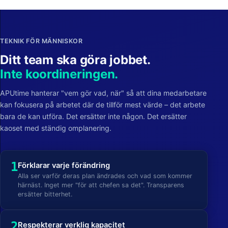
TEKNIK FÖR MÄNNISKOR
Ditt team ska göra jobbet.
Inte koordineringen.
APUtime hanterar "vem gör vad, när" så att dina medarbetare
kan fokusera på arbetet där de tillför mest värde – det arbete
bara de kan utföra. Det ersätter inte någon. Det ersätter
kaoset med ständig omplanering.
1
Förklarar varje förändring
Alla ser varför deras plan ändrades och vad som kommer
härnäst. Inget mer "för att chefen sa det". Transparens
ersätter bitterhet.
2
Respekterar verklig kapacitet