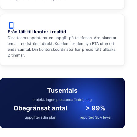
smartphone
Från fält till kontor i realtid
Dina team uppdaterar en uppgift på telefonen. AI:n planerar
om allt nedströms direkt. Kunden ser den nya ETA utan ett
enda samtal. Din kontorskoordinator har precis fått tillbaka
2 timmar.
Tusentals
projekt. Ingen prestandafördröjning.
Obegränsat antal
> 99%
uppgifter i din plan
reported SLA level