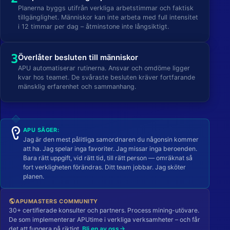
Planerna byggs utifrån verkliga arbetstimmar och faktisk
tillgänglighet. Människor kan inte arbeta med full intensitet
i 12 timmar per dag – åtminstone inte långsiktigt.
3
Överlåter besluten till människor
APU automatiserar rutinerna. Ansvar och omdöme ligger
kvar hos teamet. De svåraste besluten kräver fortfarande
mänsklig erfarenhet och sammanhang.
APU SÄGER:
Jag är den mest pålitliga samordnaren du någonsin kommer
att ha. Jag spelar inga favoriter. Jag missar inga beroenden.
Bara rätt uppgift, vid rätt tid, till rätt person — omräknat så
fort verkligheten förändras. Ditt team jobbar. Jag sköter
planen.
APUMASTERS COMMUNITY
public
30+ certifierade konsulter och partners. Process mining-utövare.
De som implementerar APUtime i verkliga verksamheter – och får
det att fungera på riktigt.
Bli en av oss
arrow_forward