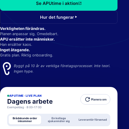
Se APUtime i aktion
open_in_new
Hur det fungerar
play_arrow
Verkligheten förändras.
Planen anpassar sig. Omedelbart.
APU ersätter inte människor.
Han ersätter kaos.
Inget åtagande.
Gratis plan. Riktig onboarding.
Byggt på 10 år av verkliga företagsprocesser. Inte teori.
Ingen hype.
APUTIME · LIVE PLAN
refresh
Dagens arbete
Planera om
Exempeldag · 8:00–17:00
Brådskande order
En kollega
Leverantör försenad
inkommer
sjukanmäler sig