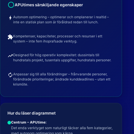
radio_button_unchecked
APUtimes särskiljande egenskaper
bolt
Autonom optimering – optimerar och omplanerar i realtid –
inte en statisk plan som är föråldrad redan till lunch.
extension
Kompetenser, kapaciteter, processer och resurser i ett
system – inte fem ihoprafsade verktyg.
trending_up
Designad för hög operativ komplexitet: dussintals till
hundratals projekt, tusentals uppgifter, hundratals personer.
autorenew
Anpassar sig till alla förändringar – frånvarande personer,
förändrade prioriteringar, ändrade kunddeadlines – utan ett
krismöte.
Hur du läser diagrammet
Centrum – APUtime:
Det enda verktyget som naturligt täcker alla fem kategorier,
med autonom optimering som kärna.