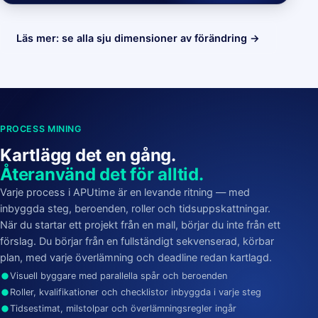
Läs mer: se alla sju dimensioner av förändring →
PROCESS MINING
Kartlägg det en gång.
Återanvänd det för alltid.
Varje process i APUtime är en levande ritning — med
inbyggda steg, beroenden, roller och tidsuppskattningar.
När du startar ett projekt från en mall, börjar du inte från ett
förslag. Du börjar från en fullständigt sekvenserad, körbar
plan, med varje överlämning och deadline redan kartlagd.
Visuell byggare med parallella spår och beroenden
Roller, kvalifikationer och checklistor inbyggda i varje steg
Tidsestimat, milstolpar och överlämningsregler ingår