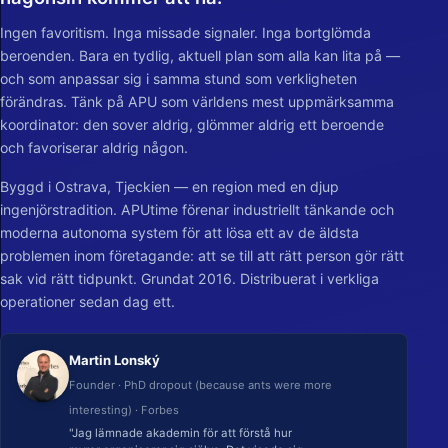
Ingen favoritism. Inga missade signaler. Inga bortglömda
beroenden. Bara en tydlig, aktuell plan som alla kan lita på —
och som anpassar sig i samma stund som verkligheten
förändras. Tänk på APU som världens mest uppmärksamma
koordinator: den sover aldrig, glömmer aldrig ett beroende
och favoriserar aldrig någon.
Byggd i Ostrava, Tjeckien — en region med en djup
ingenjörstradition. APUtime förenar industriellt tänkande och
moderna autonoma system för att lösa ett av de äldsta
problemen inom företagande: att se till att rätt person gör rätt
sak vid rätt tidpunkt. Grundat 2016. Distribuerat i verkliga
operationer sedan dag ett.
Martin Lonský
Founder · PhD dropout (because ants were more
interesting) · Forbes
"Jag lämnade akademin för att förstå hur