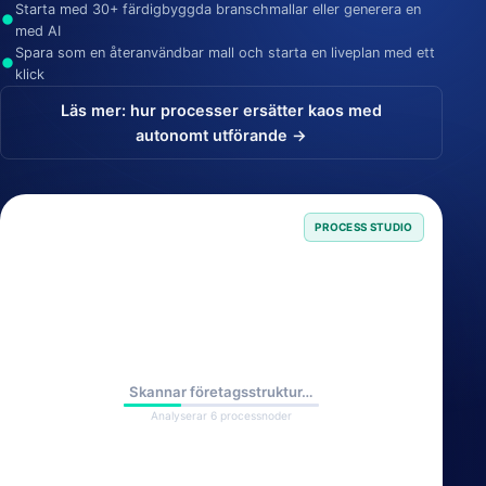
Starta med 30+ färdigbyggda branschmallar eller generera en
med AI
Spara som en återanvändbar mall och starta en liveplan med ett
klick
Läs mer: hur processer ersätter kaos med
autonomt utförande →
PROCESS STUDIO
Skannar företagsstruktur…
Analyserar 6 processnoder