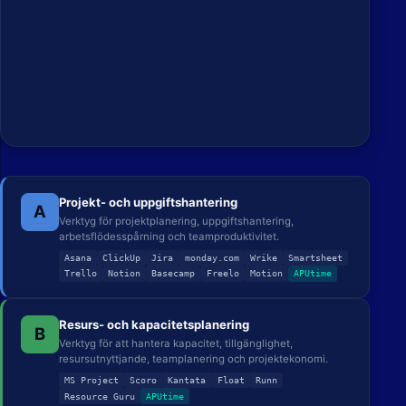
Projekt- och uppgiftshantering
A
Verktyg för projektplanering, uppgiftshantering,
arbetsflödesspårning och teamproduktivitet.
Asana
ClickUp
Jira
monday.com
Wrike
Smartsheet
Trello
Notion
Basecamp
Freelo
Motion
APUtime
Resurs- och kapacitetsplanering
B
Verktyg för att hantera kapacitet, tillgänglighet,
resursutnyttjande, teamplanering och projektekonomi.
MS Project
Scoro
Kantata
Float
Runn
Resource Guru
APUtime