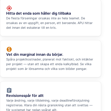
my_location
Hitta det enda som håller dig tillbaka
De flesta förseningar orsakas inte av hela teamet. De
orsakas av en uppgift, en person, ett beroende. APU hittar
det innan det eskalerar till en kris.
monetization_on
Vet din marginal innan du börjar.
Spåra projektkostnader, planerat mot faktiskt, och intäkter
per projekt — utan att skapa ett enda kalkylblad. Se vilka
projekt som är lönsamma och vilka som blöder pengar.
assignment
Revisionsspår för allt
Varje ändring, varje tilldelning, varje deadlineförskjutning
registreras. Klara din nästa granskning utan att svettas —
för systemet har redan spårat allt.