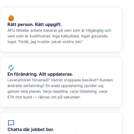
timer
Rätt person. Rätt uppgift.
APU tilldelar arbete baserat på vem som är tillgänglig
och
vem som är kvalificerad. Inga kalkylblad. Inget gissande.
Inget "förlåt, jag trodde Jakub skötte det."
autorenew
En förändring. Allt uppdateras.
Leverantören försenad? Vädret stoppade besöket? Kunden
ändrade omfattning? En enda uppdatering sprider sig
genom hela planen. Varje deadline, varje tilldelning, varje
ETA mot kund — räknas om på sekunder.
chat_bubble_outline
Chatta där jobbet bor.