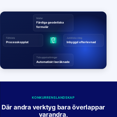
Mallar
Färdiga geodetiska
formulär
Fältdata
Juridiska steg
Processkopplat
Inbyggd efterlevnad
Tidsuppskattningar
Automatiskt beräknade
KONKURRENSLANDSKAP
Där andra verktyg bara överlappar
varandra,