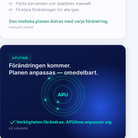
Flytta beroenden och deadlines manuellt
03
Förklara förändringen för alla igen
04
Den statiska planen åldras med varje förändring.
manuellt arbete
APUTIME
Förändringen kommer.
Planen anpassas — omedelbart.
APU
check
Verkligheten förändras. APUtime anpassar sig.
på sekunder