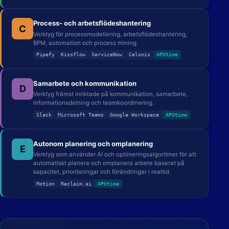
Process- och arbetsflödeshantering
C
Verktyg för processmodellering, arbetsflödeshantering,
BPM, automation och process mining.
Pipefy
Kissflow
ServiceNow
Celonis
APUtime
Samarbete och kommunikation
D
Verktyg främst inriktade på kommunikation, samarbete,
informationsdelning och teamkoordinering.
Slack
Microsoft Teams
Google Workspace
APUtime
Autonom planering och omplanering
E
Verktyg som använder AI och optimeringsalgoritmer för att
automatiskt planera och omplanera arbete baserat på
kapacitet, prioriteringar och förändringar i realtid.
Motion
Reclaim.ai
APUtime