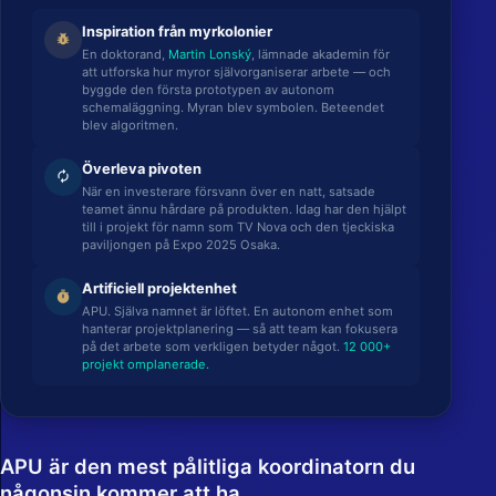
Inspiration från myrkolonier
pest_control
En doktorand,
Martin Lonský
, lämnade akademin för
att utforska hur myror självorganiserar arbete — och
byggde den första prototypen av autonom
schemaläggning. Myran blev symbolen. Beteendet
blev algoritmen.
Överleva pivoten
autorenew
När en investerare försvann över en natt, satsade
teamet ännu hårdare på produkten. Idag har den hjälpt
till i projekt för namn som TV Nova och den tjeckiska
paviljongen på Expo 2025 Osaka.
Artificiell projektenhet
timer
APU. Själva namnet är löftet. En autonom enhet som
hanterar projektplanering — så att team kan fokusera
på det arbete som verkligen betyder något.
12 000+
projekt omplanerade.
APU är den mest pålitliga koordinatorn du
någonsin kommer att ha.