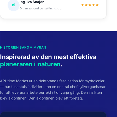
Ing. Ivo Šnajdr
IŠ
Organizational consulting s. r. o.
HISTORIEN BAKOM MYRAN
Inspirerad av den mest effektiva
planeraren i naturen
.
APUtime föddes ur en doktorands fascination för myrkolonier
— hur tusentals individer utan en central chef självorganiserar
för att leverera arbete perfekt i tid, varje gång. Den insikten
blev algoritmen. Den algoritmen blev ett företag.