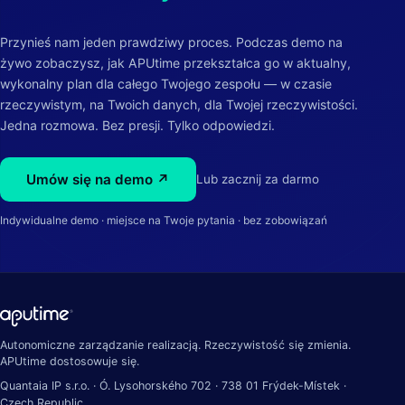
Przynieś nam jeden prawdziwy proces. Podczas demo na
żywo zobaczysz, jak APUtime przekształca go w aktualny,
wykonalny plan dla całego Twojego zespołu — w czasie
rzeczywistym, na Twoich danych, dla Twojej rzeczywistości.
Jedna rozmowa. Bez presji. Tylko odpowiedzi.
Umów się na demo ↗
Lub zacznij za darmo
Indywidualne demo · miejsce na Twoje pytania · bez zobowiązań
Autonomiczne zarządzanie realizacją. Rzeczywistość się zmienia.
APUtime dostosowuje się.
Quantaia IP s.r.o. · Ó. Lysohorského 702 · 738 01 Frýdek-Místek ·
Czech Republic