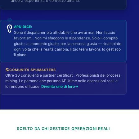
ancora esperienza e contesto umano.
APU DICE:
Sono il dispatcher più affidabile che avrai mai. Non faccio
favoritismi. Non mi sfuggono le dipendenze. Solo il compito
giusto, al momento giusto, per la persona giusta — ricalcolato
ogni volta che la realtà cambia. Il tuo team lavora. Io gestisco
il piano.
COMUNITÀ APUMASTERS
public
Oltre 30 consulenti e partner certificati. Professionisti del process
mining. Le persone che portano APUtime nelle operazioni reali e
lo rendono efficace.
Diventa uno di loro
arrow_forward
SCELTO DA CHI GESTISCE OPERAZIONI REALI