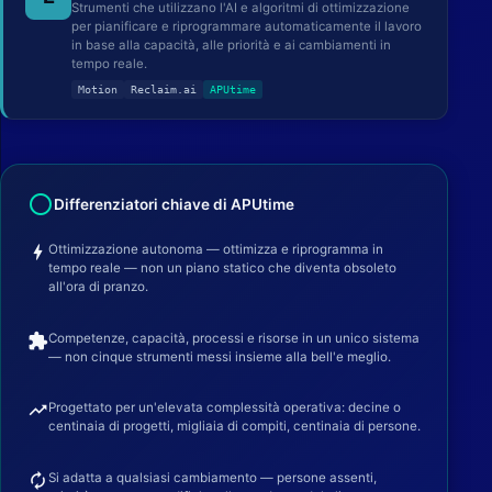
Strumenti che utilizzano l'AI e algoritmi di ottimizzazione
per pianificare e riprogrammare automaticamente il lavoro
in base alla capacità, alle priorità e ai cambiamenti in
tempo reale.
Motion
Reclaim.ai
APUtime
radio_button_unchecked
Differenziatori chiave di APUtime
bolt
Ottimizzazione autonoma — ottimizza e riprogramma in
tempo reale — non un piano statico che diventa obsoleto
all'ora di pranzo.
extension
Competenze, capacità, processi e risorse in un unico sistema
— non cinque strumenti messi insieme alla bell'e meglio.
trending_up
Progettato per un'elevata complessità operativa: decine o
centinaia di progetti, migliaia di compiti, centinaia di persone.
autorenew
Si adatta a qualsiasi cambiamento — persone assenti,