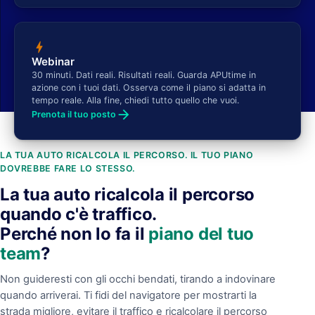
bolt
Webinar
30 minuti. Dati reali. Risultati reali. Guarda APUtime in
azione con i tuoi dati. Osserva come il piano si adatta in
tempo reale. Alla fine, chiedi tutto quello che vuoi.
arrow_forward
Prenota il tuo posto
LA TUA AUTO RICALCOLA IL PERCORSO. IL TUO PIANO
DOVREBBE FARE LO STESSO.
La tua auto ricalcola il percorso
quando c'è traffico.
Perché non lo fa il
piano del tuo
team
?
Non guideresti con gli occhi bendati, tirando a indovinare
quando arriverai. Ti fidi del navigatore per mostrarti la
strada migliore, evitare il traffico e ricalcolare il percorso