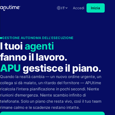
IT
Accedi
Inizia
GESTIONE AUTONOMA DELL'ESECUZIONE
I tuoi
a
g
e
n
t
i
fanno il lavoro.
APU
gestisce il piano.
Quando la realtà cambia — un nuovo ordine urgente, un
collega si dà malato, un ritardo del fornitore — APUtime
ricalcola l'intera pianificazione in pochi secondi. Niente
riunioni d'emergenza. Niente scambio infinito di
telefonate. Solo un piano che resta vivo, così il tuo team
rimane calmo e le scadenze restano intatte.