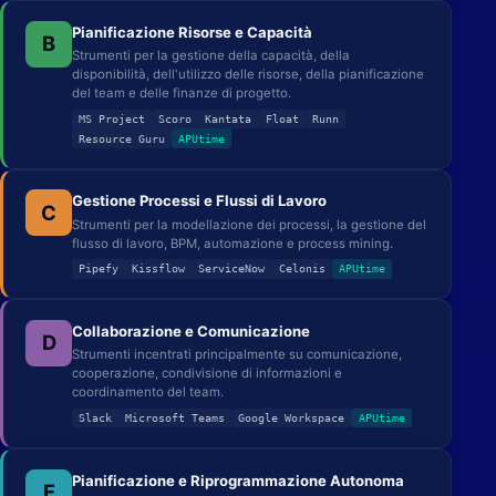
Pianificazione Risorse e Capacità
B
Strumenti per la gestione della capacità, della
disponibilità, dell'utilizzo delle risorse, della pianificazione
del team e delle finanze di progetto.
MS Project
Scoro
Kantata
Float
Runn
Resource Guru
APUtime
Gestione Processi e Flussi di Lavoro
C
Strumenti per la modellazione dei processi, la gestione del
flusso di lavoro, BPM, automazione e process mining.
Pipefy
Kissflow
ServiceNow
Celonis
APUtime
Collaborazione e Comunicazione
D
Strumenti incentrati principalmente su comunicazione,
cooperazione, condivisione di informazioni e
coordinamento del team.
Slack
Microsoft Teams
Google Workspace
APUtime
Pianificazione e Riprogrammazione Autonoma
E