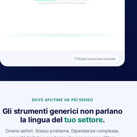
Analizzando 6 nodi del processo
refresh
Ripeti scansione azienda
DOVE APUTIME HA PIÙ SENSO
Gli strumenti generici non parlano
la lingua del
tuo settore
.
Diversi settori. Stesso problema. Dipendenze complesse,