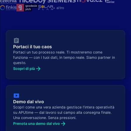
+ altro
assignment
Portaci il tuo caos
Portaci un tuo processo reale. Ti mostreremo come
funziona — con i tuoi dati, in tempo reale. Siamo partner in
questo.
arrow_forward
Scopri di più
smart_display
Demo dal vivo
Scopri come una vera azienda gestisce l'intera operatività
su APUtime — dal lavoro sul campo alla consegna finale.
Una conversazione. Senza pressioni.
arrow_forward
Prenota una demo dal vivo