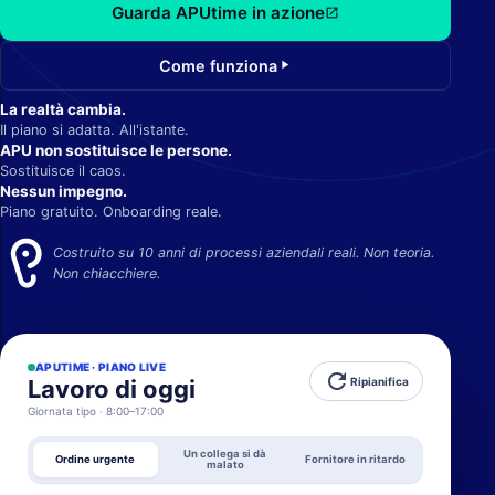
Guarda APUtime in azione
open_in_new
Come funziona
play_arrow
La realtà cambia.
Il piano si adatta. All'istante.
APU non sostituisce le persone.
Sostituisce il caos.
Nessun impegno.
Piano gratuito. Onboarding reale.
Costruito su 10 anni di processi aziendali reali. Non teoria.
Non chiacchiere.
APUTIME · PIANO LIVE
refresh
Lavoro di oggi
Ripianifica
Giornata tipo · 8:00–17:00
Un collega si dà
Ordine urgente
Fornitore in ritardo
malato