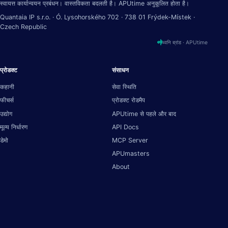
स्वायत्त कार्यान्वयन प्रबंधन। वास्तविकता बदलती है। APUtime अनुकूलित होता है।
Quantaia IP s.r.o. · Ó. Lysohorského 702 · 738 01 Frýdek-Místek ·
Czech Republic
ध्वनि ब्रांड · APUtime
प्रोडक्ट
संसाधन
कहानी
सेवा स्थिति
फीचर्स
प्रोडक्ट रोडमैप
उद्योग
APUtime से पहले और बाद
मूल्य निर्धारण
API Docs
डेमो
MCP Server
APUmasters
About
संपर्क
24/7 सहायता
+420 737 335 555